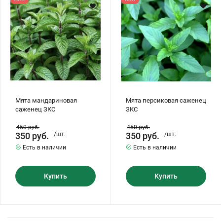
ЗКС
ЗКС
Хризантемы саженцы
Зелень и пряные травы
Мята мандариновая
Мята персиковая саженец
саженец ЗКС
ЗКС
450
руб.
450
руб.
350
руб.
/шт.
350
руб.
/шт.
Есть в наличии
Есть в наличии
Купить
Купить