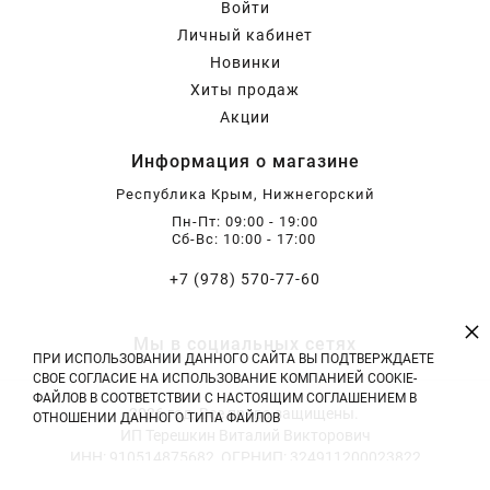
Войти
Бирючина
Шарафуга
Экзотические растения
Личный кабинет
Новинки
Плющ
Декоративные саженцы
Хиты продаж
Акции
Информация о магазине
Овсяница
Комнатные растения
Республика Крым, Нижнегорский
Пн-Пт: 09:00 - 19:00
Кустарники
Хвойные саженцы
Сб-Вс: 10:00 - 17:00
+7 (978) 570-77-60
ПАМПАСНАЯ ТРАВА
Клематис
(КОРТАДЕРИЯ)
×
Мы в социальных сетях
ПРИ ИСПОЛЬЗОВАНИИ ДАННОГО САЙТА ВЫ ПОДТВЕРЖДАЕТЕ
Кизильник саженец
Глициния
СВОЕ СОГЛАСИЕ НА ИСПОЛЬЗОВАНИЕ КОМПАНИЕЙ COOKIE-
ФАЙЛОВ В СООТВЕТСТВИИ С НАСТОЯЩИМ СОГЛАШЕНИЕМ В
2026 год. Все права защищены.
ОТНОШЕНИИ ДАННОГО ТИПА ФАЙЛОВ
ИП Терешкин Виталий Викторович
Олеандр саженцы
Гвоздика саженцы
ИНН: 910514875682, ОГРНИП: 324911200023822
Тел: +7 (978) 570-77-60 | E-mail: vitali.tereshckin@yandex.ru