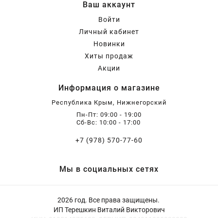
Ваш аккаунт
Бирючина
Шарафуга
Экзотические растения
Войти
Личный кабинет
Плющ
Декоративные саженцы
Новинки
Хиты продаж
Акции
Овсяница
Комнатные растения
Информация о магазине
Республика Крым, Нижнегорский
Кустарники
Хвойные саженцы
Пн-Пт: 09:00 - 19:00
Сб-Вс: 10:00 - 17:00
ПАМПАСНАЯ ТРАВА
Клематис
(КОРТАДЕРИЯ)
+7 (978) 570-77-60
Кизильник саженец
Глициния
Мы в социальных сетях
2026 год. Все права защищены.
Олеандр саженцы
Гвоздика саженцы
ИП Терешкин Виталий Викторович