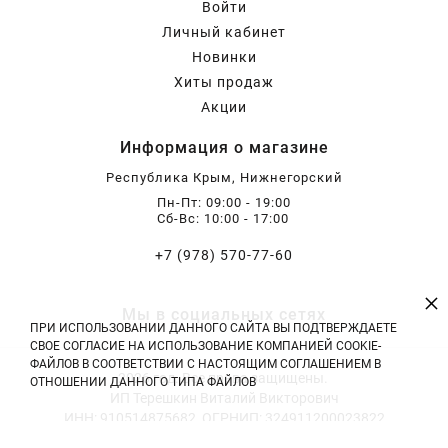
Войти
Бирючина
Шарафуга
Экзотические растения
Личный кабинет
Новинки
Плющ
Декоративные саженцы
Хиты продаж
Акции
Информация о магазине
Овсяница
Комнатные растения
Республика Крым, Нижнегорский
Пн-Пт: 09:00 - 19:00
Кустарники
Хвойные саженцы
Сб-Вс: 10:00 - 17:00
+7 (978) 570-77-60
ПАМПАСНАЯ ТРАВА
Клематис
(КОРТАДЕРИЯ)
×
Мы в социальных сетях
ПРИ ИСПОЛЬЗОВАНИИ ДАННОГО САЙТА ВЫ ПОДТВЕРЖДАЕТЕ
Кизильник саженец
Глициния
СВОЕ СОГЛАСИЕ НА ИСПОЛЬЗОВАНИЕ КОМПАНИЕЙ COOKIE-
ФАЙЛОВ В СООТВЕТСТВИИ С НАСТОЯЩИМ СОГЛАШЕНИЕМ В
2026 год. Все права защищены.
ОТНОШЕНИИ ДАННОГО ТИПА ФАЙЛОВ
ИП Терешкин Виталий Викторович
Олеандр саженцы
Гвоздика саженцы
ИНН: 910514875682, ОГРНИП: 324911200023822
Тел: +7 (978) 570-77-60 | E-mail: vitali.tereshckin@yandex.ru