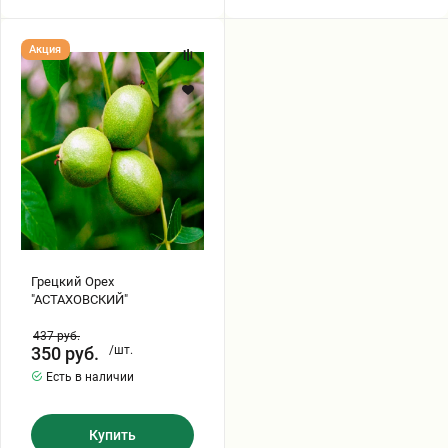
Грецкий
Акция
Орех
"АСТАХОВСКИЙ"
Грецкий Орех
"АСТАХОВСКИЙ"
437
руб.
350
руб.
/шт.
Есть в наличии
Купить