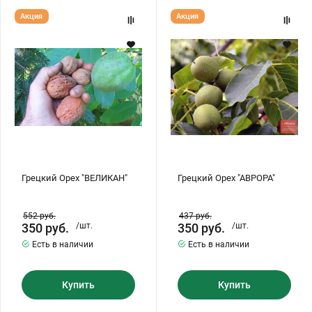
Грецкий
Грецкий
Акция
Акция
Орех
Орех
"ВЕЛИКАН"
"АВРОРА"
Грецкий Орех "ВЕЛИКАН"
Грецкий Орех "АВРОРА"
552
руб.
437
руб.
350
руб.
/шт.
350
руб.
/шт.
Есть в наличии
Есть в наличии
Купить
Купить