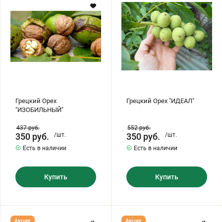
Хризантемы саженцы
Зелень и пряные травы
Грецкий Орех
Грецкий Орех "ИДЕАЛ"
"ИЗОБИЛЬНЫЙ"
437
руб.
552
руб.
350
руб.
/шт.
350
руб.
/шт.
Есть в наличии
Есть в наличии
Купить
Купить
Грецкий
Грецкий
Акция
Акция