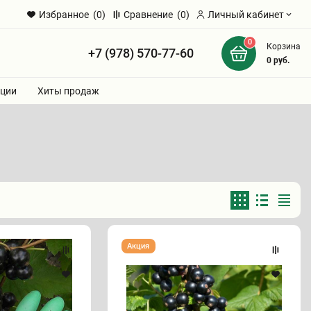
Избранное
(0)
Сравнение
(0)
Личный кабинет
0
Корзина
+7 (978) 570-77-60
и
0
руб.
ции
Хиты продаж
Смородина
Акция
"КРАСА
ЛЬВОВА"