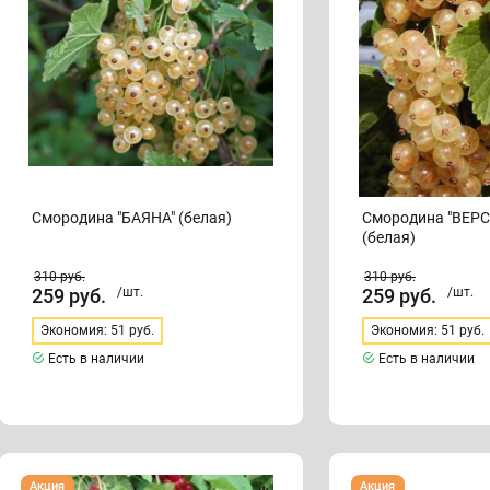
Смородина "БАЯНА" (белая)
Смородина "ВЕР
(белая)
310
руб.
310
руб.
259
руб.
/шт.
259
руб.
/шт.
Экономия: 51 руб.
Экономия: 51 руб.
Есть в наличии
Есть в наличии
Смородина
Смородина
Акция
Акция