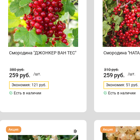
Смородина "ДЖОНКЕР ВАН ТЕС"
Смородина "НАТА
380
руб.
310
руб.
259
руб.
/шт.
259
руб.
/шт.
Экономия: 121 руб.
Экономия: 51 руб.
Есть в наличии
Есть в наличии
Смородина
Смородина
Акция
Акция
"БАЯНА"
"ВЕРСАЛЬСКАЯ"
(белая)
(белая)