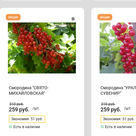
Смородина
Смородина
Акция
Акция
"СВЯТО-
"УРАЛЬСКИЙ
МИХАЙЛОВСКАЯ"
СУВЕНИР"
Смородина "СВЯТО-
Смородина "УРА
МИХАЙЛОВСКАЯ"
СУВЕНИР"
310
руб.
310
руб.
259
руб.
/шт.
259
руб.
/шт.
Экономия: 51 руб.
Экономия: 51 руб.
Есть в наличии
Есть в наличии