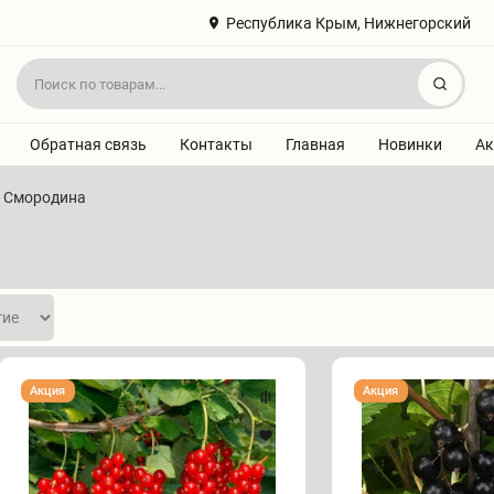
Республика Крым, Нижнегорский
Найт
Обратная связь
Контакты
Главная
Новинки
Ак
Смородина
Смородина
Смородина
Акция
Акция
"РОВАДА"
"БЛЭК
МЕДЖИК
КАРБОН"