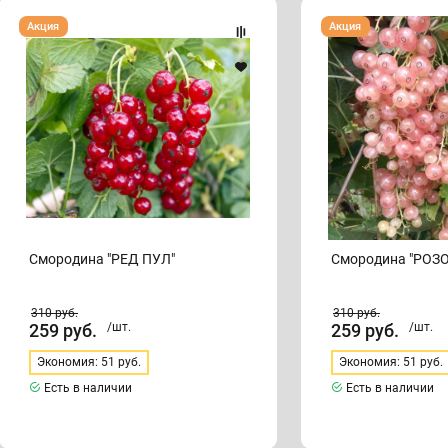
Смородина
Смородина
Акция
Акция
"РЕД
"РОЗОВЫЙ
ПУЛ"
ЖЕМЧУГ"
Смородина "РЕД ПУЛ"
Смородина "РОЗ
310
руб.
310
руб.
259
руб.
/шт.
259
руб.
/шт.
Экономия: 51 руб.
Экономия: 51 руб.
Есть в наличии
Есть в наличии