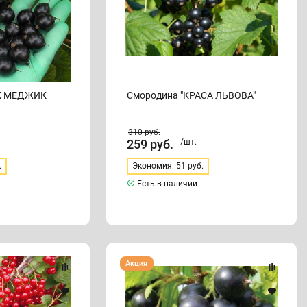
ЭК МЕДЖИК
Смородина "КРАСА ЛЬВОВА"
310
руб.
259
руб.
/шт.
.
Экономия: 51 руб.
Есть в наличии
Смородина
Акция
"СОФЬЯ"