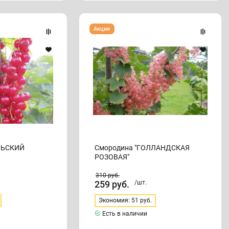
Смородина
Акция
"ГОЛЛАНДСКАЯ
РОЗОВАЯ"
ЛЬСКИЙ
Смородина "ГОЛЛАНДСКАЯ
РОЗОВАЯ"
310
руб.
259
руб.
/шт.
Экономия: 51 руб.
Есть в наличии