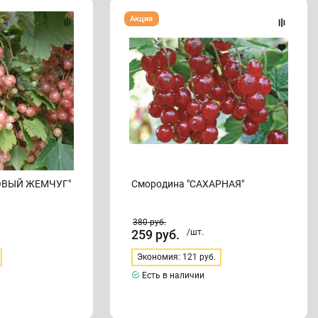
Смородина
Акция
"САХАРНАЯ"
ОВЫЙ ЖЕМЧУГ"
Смородина "САХАРНАЯ"
380
руб.
259
руб.
/шт.
Экономия: 121 руб.
Есть в наличии