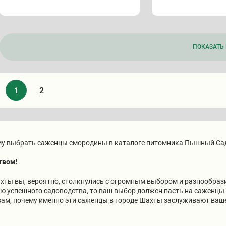
ПОКАЗАТЬ 
1
2
у выбрать саженцы смородины в каталоге питомника Пышный Са
твом!
хты вы, вероятно, столкнулись с огромным выбором и разнообрази
ию успешного садоводства, то ваш выбор должен пасть на саженц
вам, почему именно эти саженцы в городе Шахты заслуживают ваш