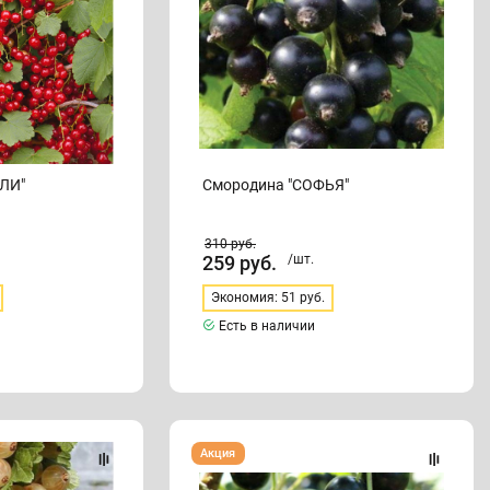
ЛИ"
Смородина "СОФЬЯ"
310
руб.
259
руб.
/шт.
Экономия: 51 руб.
Есть в наличии
Смородина
Акция
"ЛЮБАВА"