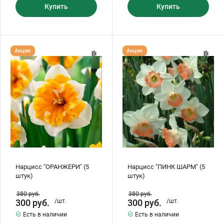
Купить
Купить
Нарцисс
Нарцисс
Акция
Акция
"ОРАНЖЕРИ"
"ПИНК
(5
ШАРМ"
штук)
(5
штук)
Нарцисс "ОРАНЖЕРИ" (5
Нарцисс "ПИНК ШАРМ" (5
штук)
штук)
380
руб.
380
руб.
300
руб.
/шт.
300
руб.
/шт.
Есть в наличии
Есть в наличии