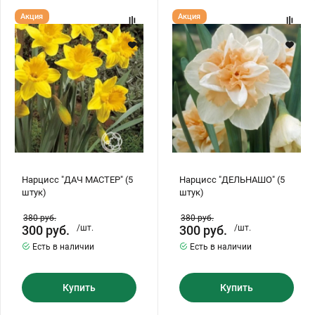
Нарцисс
Нарцисс
Акция
Акция
"ДАЧ
"ДЕЛЬНАШО"
МАСТЕР"
(5
(5
штук)
штук)
Нарцисс "ДАЧ МАСТЕР" (5
Нарцисс "ДЕЛЬНАШО" (5
штук)
штук)
380
руб.
380
руб.
300
руб.
/шт.
300
руб.
/шт.
Есть в наличии
Есть в наличии
Купить
Купить