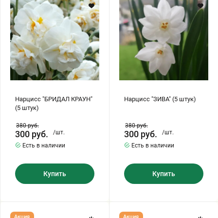
(5
штук)
штук)
Хризантемы саженцы
Зелень и пряные травы
Нарцисс "БРИДАЛ КРАУН"
Нарцисс "ЗИВА" (5 штук)
(5 штук)
380
руб.
380
руб.
300
руб.
/шт.
300
руб.
/шт.
Есть в наличии
Есть в наличии
Купить
Купить
Нарцисс
Нарцисс
Акция
Акция