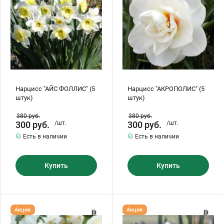
Бирючина
Шарафуга
Экзотические растения
Плющ
Декоративные саженцы
Овсяница
Комнатные растения
Нарцисс "АЙС ФОЛЛИС" (5
Нарцисс "АКРОПОЛИС" (5
штук)
штук)
Кустарники
Хвойные саженцы
380
руб.
380
руб.
300
руб.
/шт.
300
руб.
/шт.
ПАМПАСНАЯ ТРАВА
Есть в наличии
Есть в наличии
Клематис
(КОРТАДЕРИЯ)
Купить
Купить
Кизильник саженец
Глициния
Олеандр саженцы
Гвоздика саженцы
Нарцисс
Нарцисс
Акция
Акция
"БРИДАЛ
"ЗИВА"
КРАУН"
(5