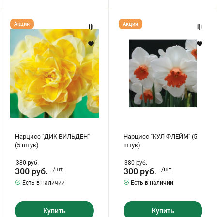
Нарцисс
Нарцисс
Акция
Акция
"ДИК
"КУЛ
ВИЛЬДЕН"
ФЛЕЙМ"
(5
(5
штук)
штук)
Нарцисс "ДИК ВИЛЬДЕН"
Нарцисс "КУЛ ФЛЕЙМ" (5
(5 штук)
штук)
380
руб.
380
руб.
300
руб.
/шт.
300
руб.
/шт.
Есть в наличии
Есть в наличии
Купить
Купить