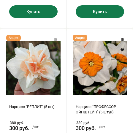
Купить
Купить
Нарцисс
Нарцисс
Акция
Акция
"РЕПЛИТ"
"ПРОФЕССОР
(5
ЭЙНШТЕЙН"
шт)
(5
штук)
Нарцисс "РЕПЛИТ" (5 шт)
Нарцисс "ПРОФЕССОР
ЭЙНШТЕЙН" (5 штук)
380
руб.
380
руб.
300
руб.
/шт.
300
руб.
/шт.