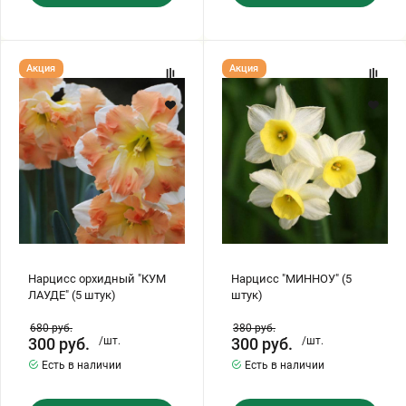
Нарцисс
Нарцисс
Акция
Акция
орхидный
"МИННОУ"
"КУМ
(5
ЛАУДЕ"
штук)
(5
штук)
Нарцисс орхидный "КУМ
Нарцисс "МИННОУ" (5
ЛАУДЕ" (5 штук)
штук)
680
руб.
380
руб.
300
руб.
/шт.
300
руб.
/шт.
Есть в наличии
Есть в наличии