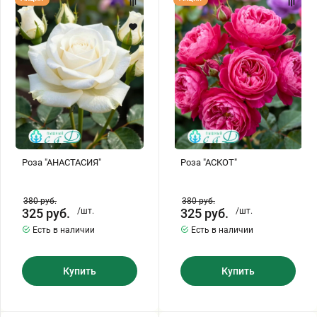
"АНАСТАСИЯ"
"АСКОТ"
Роза "АНАСТАСИЯ"
Роза "АСКОТ"
380
руб.
380
руб.
325
руб.
/шт.
325
руб.
/шт.
Есть в наличии
Есть в наличии
Купить
Купить