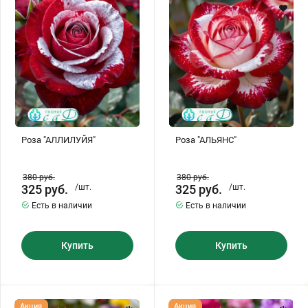
Хризантемы саженцы
Зелень и пряные травы
Роза "АЛЛИЛУЙЯ"
Роза "АЛЬЯНС"
380
руб.
380
руб.
325
руб.
/шт.
325
руб.
/шт.
Есть в наличии
Есть в наличии
Купить
Купить
Роза
Роза
Акция
Акция