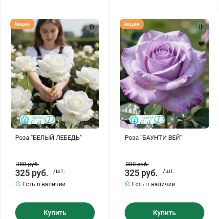
Роза
Роза
Акция
Акция
"БЕЛЫЙ
"БАУНТИ
ЛЕБЕДЬ"
ВЕЙ"
Роза "БЕЛЫЙ ЛЕБЕДЬ"
Роза "БАУНТИ ВЕЙ"
380
руб.
380
руб.
325
руб.
/шт.
325
руб.
/шт.
Есть в наличии
Есть в наличии
Купить
Купить