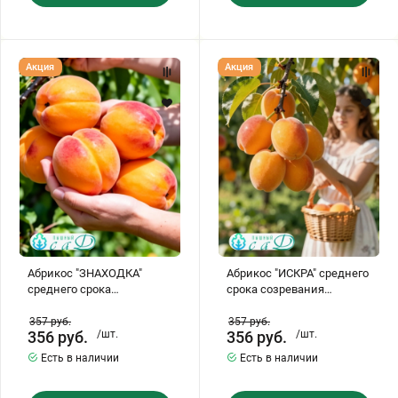
Абрикос
Абрикос
Акция
Акция
"ЗНАХОДКА"
"ИСКРА"
среднего
среднего
срока
срока
созревания
созревания
(самоплодный)
(самоплодный)
Абрикос "ЗНАХОДКА"
Абрикос "ИСКРА" среднего
среднего срока
срока созревания
созревания
(самоплодный)
(самоплодный)
357
руб.
357
руб.
356
руб.
/шт.
356
руб.
/шт.
Есть в наличии
Есть в наличии