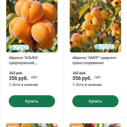
самоплодный
срока
созревания
Хризантемы саженцы
Зелень и пряные травы
Абрикос "АЛЬФА"
Абрикос "АМУР" среднего
среднеранний,
срока созревания
самоплодный
357
руб.
357
руб.
356
руб.
/шт.
356
руб.
/шт.
Есть в наличии
Есть в наличии
Купить
Купить
Абрикос
Абрикос
Акция
Акция