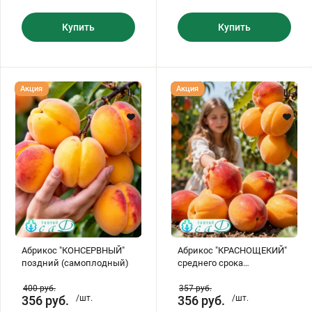
Купить
Купить
Абрикос
Абрикос
Акция
Акция
"КОНСЕРВНЫЙ"
"КРАСНОЩЕКИЙ"
поздний
среднего
(самоплодный)
срока
созревания
(самоплодный)
Абрикос "КОНСЕРВНЫЙ"
Абрикос "КРАСНОЩЕКИЙ"
поздний (самоплодный)
среднего срока
созревания
(самоплодный)
400
руб.
357
руб.
356
руб.
/шт.
356
руб.
/шт.