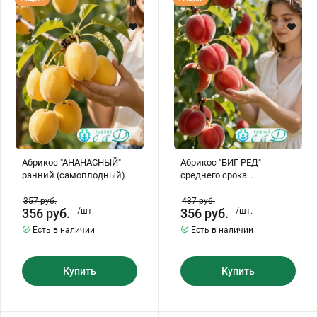
"АНАНАСНЫЙ"
"БИГ
ранний
РЕД"
(самоплодный)
среднего
срока
созревания
(самоплодный)
Абрикос "АНАНАСНЫЙ"
Абрикос "БИГ РЕД"
ранний (самоплодный)
среднего срока
созревания
(самоплодный)
357
руб.
437
руб.
356
руб.
/шт.
356
руб.
/шт.
Есть в наличии
Есть в наличии
Купить
Купить