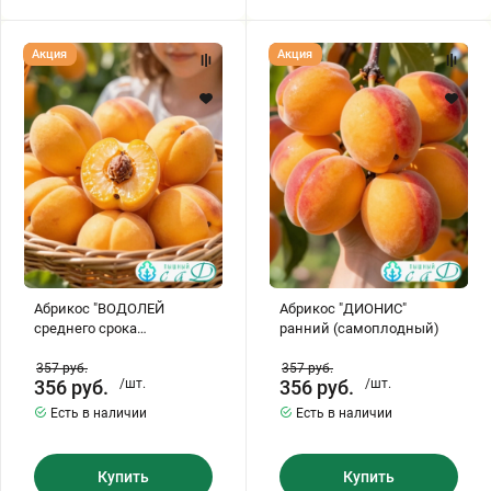
Абрикос
Абрикос
Акция
Акция
"ВОДОЛЕЙ
"ДИОНИС"
среднего
ранний
срока
(самоплодный)
созревания
Абрикос "ВОДОЛЕЙ
Абрикос "ДИОНИС"
среднего срока
ранний (самоплодный)
созревания
357
руб.
357
руб.
356
руб.
/шт.
356
руб.
/шт.
Есть в наличии
Есть в наличии
Купить
Купить