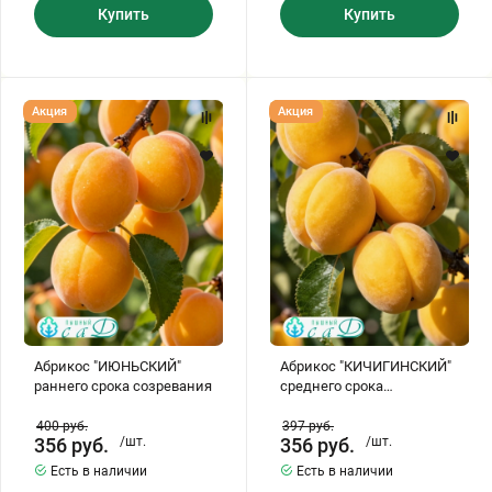
Купить
Купить
Абрикос
Абрикос
Акция
Акция
"ИЮНЬСКИЙ"
"КИЧИГИНСКИЙ"
раннего
среднего
срока
срока
созревания
созревания
Абрикос "ИЮНЬСКИЙ"
Абрикос "КИЧИГИНСКИЙ"
раннего срока созревания
среднего срока
созревания
400
руб.
397
руб.
356
руб.
/шт.
356
руб.
/шт.
Есть в наличии
Есть в наличии