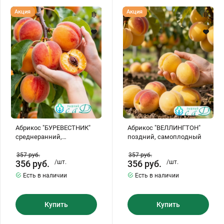
Абрикос
Абрикос
Акция
Акция
"БУРЕВЕСТНИК"
"ВЕЛЛИНГТОН"
среднеранний,
поздний,
самоплодный
самоплодный
Абрикос "БУРЕВЕСТНИК"
Абрикос "ВЕЛЛИНГТОН"
среднеранний,
поздний, самоплодный
самоплодный
357
руб.
357
руб.
356
руб.
/шт.
356
руб.
/шт.
Есть в наличии
Есть в наличии
Купить
Купить