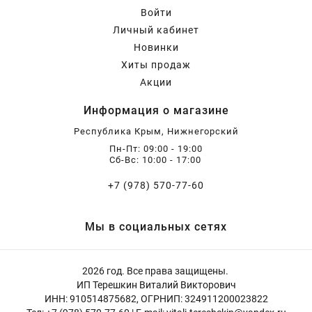
Бирючина
Шарафуга
Экзотические растения
Войти
Личный кабинет
Новинки
Плющ
Декоративные саженцы
Хиты продаж
Акции
Овсяница
Комнатные растения
Информация о магазине
Республика Крым, Нижнегорский
Кустарники
Хвойные саженцы
Пн-Пт: 09:00 - 19:00
Сб-Вс: 10:00 - 17:00
+7 (978) 570-77-60
ПАМПАСНАЯ ТРАВА
Клематис
(КОРТАДЕРИЯ)
Мы в социальных сетях
Кизильник саженец
Глициния
2026 год. Все права защищены.
ИП Терешкин Виталий Викторович
Олеандр саженцы
Гвоздика саженцы
ИНН: 910514875682, ОГРНИП: 324911200023822