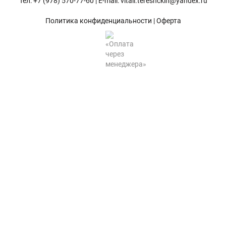
Тел: +7 (978) 570-77-60 | E-mail: vitali.tereshckin@yandex.ru
Хризантемы саженцы
Политика конфиденциальности
|
Оферта
Зелень и пряные травы