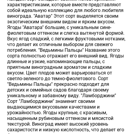
характеристиками, которые вместе представляют
Хризантемы саженцы
собой идеальную коллекцию для любого любителя
винограда. "Аватар" Этот сорт выделяется своим
экзотическим внешним видом и ярким вкусом.
Ягоды "Аватара" большие, с уникальным сине-
Зелень и пряные травы
фиолетовым оттенком и слегка вытянутой формой.
Вкус ягод сладкий, с легкими фруктовыми нотками,
что делает их отличным выбором для свежего
потребления. "Ведьмины Пальцы" Название этого
сорта полностью отражает его внешний вид. Ягоды
длинные и узкие, напоминающие пальцы, с
приятным виноградным ароматом и сладким
вкусом. Цвет плодов может варьироваться от
светло-зеленого до темно-фиолетового. Сорт
"Ведьмины Пальцы" прекрасно подходит для
детских и семейных садов благодаря своему
уникальному и забавному виду. "Ламборджини"
Сорт "Ламборджини" знаменит своими
выдающимися вкусовыми качествами и
урожайностью. Ягоды крупные, с красивым,
насыщенным рубиновым оттенком и мясистой
текстурой. Виноград имеет высокий уровень
сахаристости и низкую кислотность, что делает его