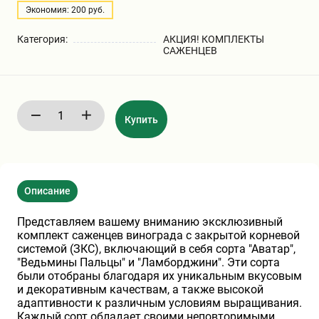
Экономия: 200 руб.
Бирючина
Шарафуга
Экзотические растения
Категория:
АКЦИЯ! КОМПЛЕКТЫ
САЖЕНЦЕВ
Плющ
Декоративные саженцы
Овсяница
Комнатные растения
Купить
Кустарники
Хвойные саженцы
Описание
ПАМПАСНАЯ ТРАВА
Клематис
(КОРТАДЕРИЯ)
Представляем вашему вниманию эксклюзивный
комплект саженцев винограда с закрытой корневой
Кизильник саженец
Глициния
системой (ЗКС), включающий в себя сорта "Аватар",
"Ведьмины Пальцы" и "Ламборджини". Эти сорта
были отобраны благодаря их уникальным вкусовым
и декоративным качествам, а также высокой
Олеандр саженцы
Гвоздика саженцы
адаптивности к различным условиям выращивания.
Каждый сорт обладает своими неповторимыми