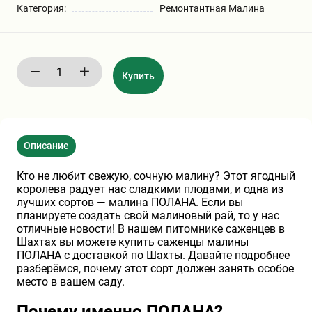
Категория:
Ремонтантная Малина
Бирючина
Шарафуга
Экзотические растения
Плющ
Декоративные саженцы
Купить
Овсяница
Комнатные растения
Описание
Кустарники
Хвойные саженцы
Кто не любит свежую, сочную малину? Этот ягодный
королева радует нас сладкими плодами, и одна из
ПАМПАСНАЯ ТРАВА
Клематис
(КОРТАДЕРИЯ)
лучших сортов — малина ПОЛАНА. Если вы
планируете создать свой малиновый рай, то у нас
отличные новости! В нашем питомнике саженцев в
Кизильник саженец
Глициния
Шахтах вы можете купить саженцы малины
ПОЛАНА с доставкой по Шахты. Давайте подробнее
разберёмся, почему этот сорт должен занять особое
место в вашем саду.
Олеандр саженцы
Гвоздика саженцы
Почему именно ПОЛАНА?