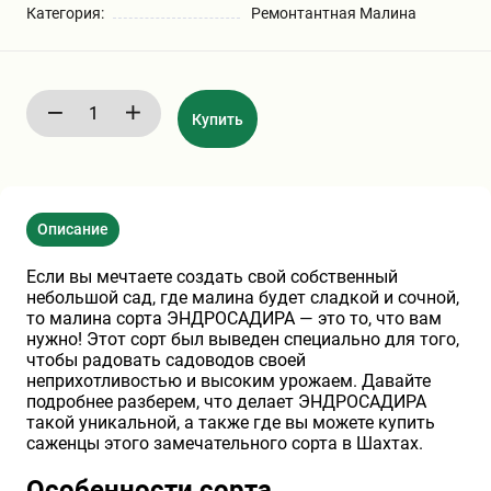
Категория:
Ремонтантная Малина
Бирючина
Шарафуга
Экзотические растения
Плющ
Декоративные саженцы
Купить
Овсяница
Комнатные растения
Описание
Кустарники
Хвойные саженцы
Если вы мечтаете создать свой собственный
небольшой сад, где малина будет сладкой и сочной,
ПАМПАСНАЯ ТРАВА
Клематис
(КОРТАДЕРИЯ)
то малина сорта ЭНДРОСАДИРА — это то, что вам
нужно! Этот сорт был выведен специально для того,
чтобы радовать садоводов своей
Кизильник саженец
Глициния
неприхотливостью и высоким урожаем. Давайте
подробнее разберем, что делает ЭНДРОСАДИРА
такой уникальной, а также где вы можете купить
саженцы этого замечательного сорта в Шахтах.
Олеандр саженцы
Гвоздика саженцы
Особенности сорта