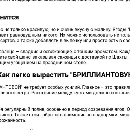
мнится
 не только красивую, но и очень вкусную малину. Ягод
авит равнодушным никого. Их можно использовать не тольк
ертов, а также добавлять в выпечку или просто есть в св
 солнце — сладкие и освежающие, с тонким ароматом. Ка
ите свой шанс, заказывая саженцы с доставкой по Шахты, 
ящим угощением на праздничном столе.
: Как легко вырастить "БРИЛЛИАНТОВУ
ТОВОЙ" не требует особых усилий. Главное – это правил
ьного ветра. Расстояние между кустами должно составлят
я регулярный полив, особенно в период созревания ягод. 
рняков. Также стоит обратить внимание на подкормки: мин
рожайность.