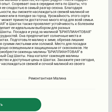
опыт. Созревает она в середине лета по Шахты, что
 ее сладостью в самый разгар сезона. Благодаря
ьности, вы сможете наслаждаться свежей малиной не
книке или в поездке за город. Урожайность этого сорта
 может принести достаточно много ягод для всей семьи.
" в Шахтах также проявляет устойчивость к болезням
 делает ее идеальным выбором для разных
 Шахты. Посадка и уход за малиной "БРИЛЛИАНТОВАЯ"
трудностей. Она предпочитает солнечные места и
хтах. Подготовьте малину к зиме, обрезав лишние
ия сухими листьями или соломой. Место для посадки
рошо освещенным и защищенным от сквозняков. Не
приобрести саженцы малины "БРИЛЛИАНТОВАЯ" в
ный Сад Шахты. Наш каталог саженцев малины
ество и доступные цены в Шахтах. Закажите уже сегодня,
 наслаждаться свежей и сочной малиной из своего
Ремонтантная Малина
ть