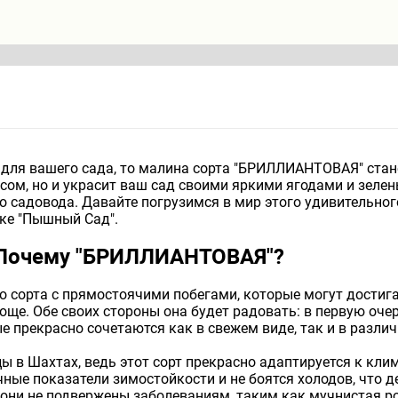
е для вашего сада, то малина сорта "БРИЛЛИАНТОВАЯ" стан
кусом, но и украсит ваш сад своими яркими ягодами и зел
 садовода. Давайте погрузимся в мир этого удивительного
ике "Пышный Сад".
 Почему "БРИЛЛИАНТОВАЯ"?
сорта с прямостоячими побегами, которые могут достигат
още. Обе своих стороны она будет радовать: в первую оче
е прекрасно сочетаются как в свежем виде, так и в разли
ы в Шахтах, ведь этот сорт прекрасно адаптируется к кл
е показатели зимостойкости и не боятся холодов, что д
 они не подвержены заболеваниям, таким как мучнистая р