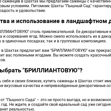
е саженцев в Шахтах мы предлагаем саженцы с качественн
новым условиям. Питомник Шахты "Пышный Сад" гарантируе
радость и удовольствие.
тва и использование в ландшафтном 
РИЛЛИАНТОВУЮ" столь привлекательной. Ее декоративные к
а и созревания ягод. Можно смело использовать их в деко
к в одиночных посадках, так и в групповых композициях.
 в Шахтах предлагает вам "БРИЛЛИАНТОВУЮ" как прекрасн
печит вас полезными ягодами. Вы можете создать красочны
ов.
 выбрать "БРИЛЛИАНТОВУЮ"?
ь себя и своих близких, купить саженцы в Шахтах стоит им
е вкусовые качества и непревзойденные декоративные особ
от "Пышного Сада" – это не просто выгода, но и возможн
год. Не ждите, и создайте свой идеальный сад уже сегодн
танет реальностью.