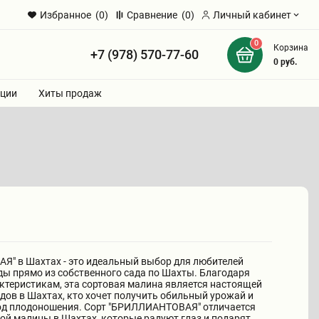
Избранное
(0)
Сравнение
(0)
Личный кабинет
0
Корзина
+7 (978) 570-77-60
и
0
руб.
ции
Хиты продаж
" в Шахтах - это идеальный выбор для любителей
ды прямо из собственного сада по Шахты. Благодаря
теристикам, эта сортовая малина является настоящей
одов в Шахтах, кто хочет получить обильный урожай и
д плодоношения. Сорт "БРИЛЛИАНТОВАЯ" отличается
й малины в Шахтах, которые радуют глаз и подарят