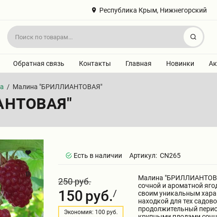
Республика Крым, Нижнегорский
Найт
Обратная связь
Контакты
Главная
Новинки
Ак
на
/
Малина "БРИЛЛИАНТОВАЯ"
АНТОВАЯ"
Есть в наличии
Артикул:
CN265
Малина "БРИЛЛИАНТОВАЯ
250 руб.
сочной и ароматной яго
150
руб.
/
своим уникальным харак
находкой для тех садов
продолжительный перио
Экономия: 100 руб.
крупными плодами сочно