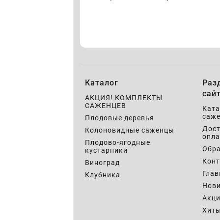
Каталог
Раз
сай
АКЦИЯ! КОМПЛЕКТЫ
САЖЕНЦЕВ
Ката
саже
Плодовые деревья
Дост
Колоновидные саженцы
опла
Плодово-ягодные
Обра
кустарники
Кон
Виноград
Глав
Клубника
Нов
Акц
Хит