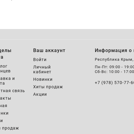
делы
Ваш аккаунт
Информация о 
та
Войти
Республика Крым
лог
Личный
Пн-Пт: 09:00 - 19:0
нцев
кабинет
Сб-Вс: 10:00 - 17:0
авка и
Новинки
+7 (978) 570-77-6
та
Хиты продаж
тная связь
Акции
такты
ная
инки
ии
ы продаж